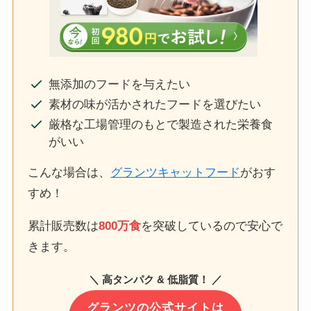
無添加のフードを与えたい
素材の味が活かされたフードを選びたい
厳格な工場管理のもとで製造された栄養食
がいい
こんな場合は、
グランツキャットフード
がおす
すめ！
累計販売数は
800万食
を突破しているので安心で
きます。
＼ 高タンパク & 低脂質！ ／
グランツの公式サイトは