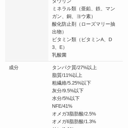
タウリン
ミネラル類（亜鉛、鉄、マン
ガン、銅、ヨウ素）
酸化防止剤（ローズマリー抽
出物）
ビタミン類（ビタミンA、D
3、E）
乳酸菌
成分
タンパク質/27%以上
脂質/11%以上
粗繊維/5.25%以下
灰分/9.5%以下
水分/5%以下
NFE/41%
オメガ3脂肪酸/2.5%
オメガ6脂肪酸/1.3%