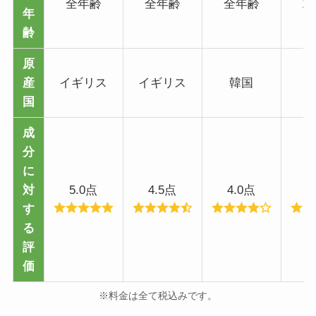
全年齢
全年齢
全年齢
1
年
齢
原
産
イギリス
イギリス
韓国
国
成
分
に
対
5.0点
4.5点
4.0点
4
す
る
評
価
※料金は全て税込みです。