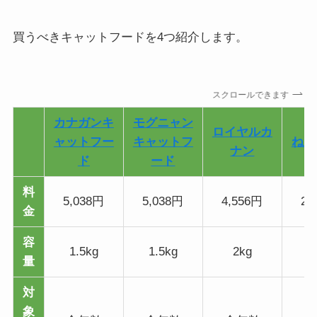
買うべきキャットフードを4つ紹介します。
スクロールできます
カナガンキ
モグニャン
ロイヤルカ
ャットフー
キャットフ
ねこ
ナン
ド
ード
料
5,038円
5,038円
4,556円
2,
金
容
1.5kg
1.5kg
2kg
5
量
対
象